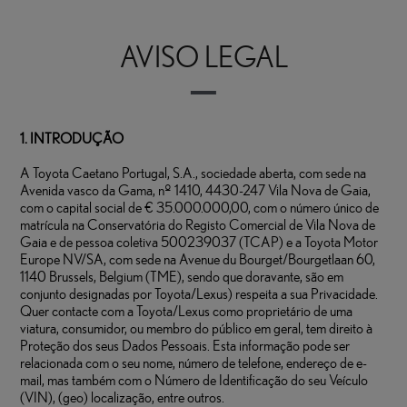
AVISO LEGAL
Novos
Usados
Após-venda
Notícias
Campanhas
Login
Registo
1. INTRODUÇÃO
A Toyota Caetano Portugal, S.A., sociedade aberta, com sede na
Avenida vasco da Gama, nº 1410, 4430-247 Vila Nova de Gaia,
com o capital social de € 35.000.000,00, com o número único de
matrícula na Conservatória do Registo Comercial de Vila Nova de
Gaia e de pessoa coletiva 500239037 (TCAP) e a Toyota Motor
Europe NV/SA, com sede na Avenue du Bourget/Bourgetlaan 60,
1140 Brussels, Belgium (TME), sendo que doravante, são em
conjunto designadas por Toyota/Lexus) respeita a sua Privacidade.
Quer contacte com a Toyota/Lexus como proprietário de uma
viatura, consumidor, ou membro do público em geral, tem direito à
Proteção dos seus Dados Pessoais. Esta informação pode ser
relacionada com o seu nome, número de telefone, endereço de e-
mail, mas também com o Número de Identificação do seu Veículo
(VIN), (geo) localização, entre outros.