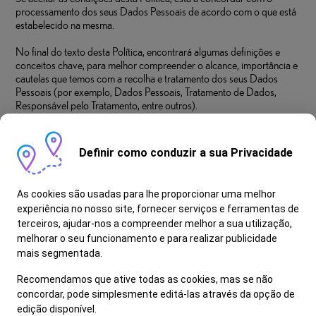
processamento dos seus Dados Pessoais de acordo com o que está
estabelecido na mesma.
No final do texto desta Política, encontrará algumas definições e
conceitos chave, para melhor compreender o alcance, importância e
cautelas que temos com a recolha e tratamento dos seus Dados
Pessoais (por exemplo, Dados Pessoais, Tratamento de Dados,
Responsável pelo Tratamento, entre outros).
Definir como conduzir a sua Privacidade
As cookies são usadas para lhe proporcionar uma melhor
experiência no nosso site, fornecer serviços e ferramentas de
terceiros, ajudar-nos a compreender melhor a sua utilização,
melhorar o seu funcionamento e para realizar publicidade
mais segmentada.
Recomendamos que ative todas as cookies, mas se não
concordar, pode simplesmente editá-las através da opção de
edição disponível.