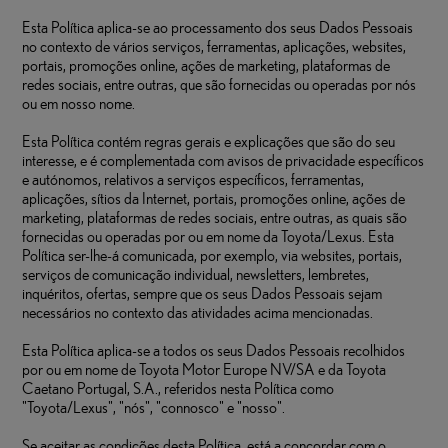
Esta Política aplica-se ao processamento dos seus Dados Pessoais
no contexto de vários serviços, ferramentas, aplicações, websites,
portais, promoções online, ações de marketing, plataformas de
redes sociais, entre outras, que são fornecidas ou operadas por nós
ou em nosso nome.
Esta Política contém regras gerais e explicações que são do seu
interesse, e é complementada com avisos de privacidade específicos
e autónomos, relativos a serviços específicos, ferramentas,
aplicações, sítios da Internet, portais, promoções online, ações de
marketing, plataformas de redes sociais, entre outras, as quais são
fornecidas ou operadas por ou em nome da Toyota/Lexus. Esta
Política ser-lhe-á comunicada, por exemplo, via websites, portais,
serviços de comunicação individual, newsletters, lembretes,
inquéritos, ofertas, sempre que os seus Dados Pessoais sejam
necessários no contexto das atividades acima mencionadas.
Esta Política aplica-se a todos os seus Dados Pessoais recolhidos
por ou em nome de Toyota Motor Europe NV/SA e da Toyota
Caetano Portugal, S.A., referidos nesta Política como
"Toyota/Lexus", "nós", "connosco" e "nosso".
Se aceitar as condições desta Política, está a concordar com o