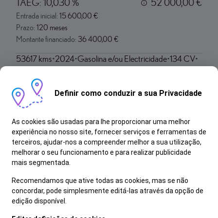
TAEG:
10,030 %
52 000,00 €
Entrada inicial:
15 600,00 €
Prazo:
120 meses
Montante financiado:
36 400,00 €
53617 kms
2024
Gasolina e/ou Electricidade
134 CV
Caixa Variomatic
Definir como conduzir a sua Privacidade
Mostrar Mais
As cookies são usadas para lhe proporcionar uma melhor
experiência no nosso site, fornecer serviços e ferramentas de
terceiros, ajudar-nos a compreender melhor a sua utilização,
melhorar o seu funcionamento e para realizar publicidade
mais segmentada.
Recomendamos que ative todas as cookies, mas se não
concordar, pode simplesmente editá-las através da opção de
edição disponível.
Termos e Condições