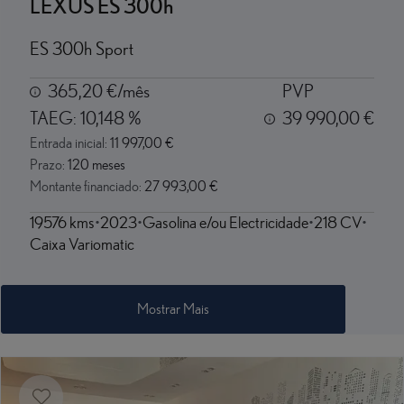
LEXUS ES 300h
ES 300h Sport
365,20 €/mês
PVP
TAEG:
10,148 %
39 990,00 €
Entrada inicial:
11 997,00 €
Prazo:
120 meses
Montante financiado:
27 993,00 €
19576 kms
2023
Gasolina e/ou Electricidade
218 CV
Caixa Variomatic
Mostrar Mais