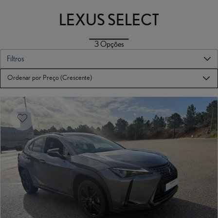
Usados e Semi-novos - Centro Lexus Seixal Almada
LEXUS SELECT
Novos
Usados
Após-venda
3
Opções
Notícias
Campanhas
Login
Filtros
Registo
Ordenar por Preço (Crescente)